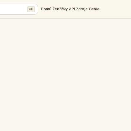
Domů
Žebříčky
API
Zdroje
Ceník
⌘K