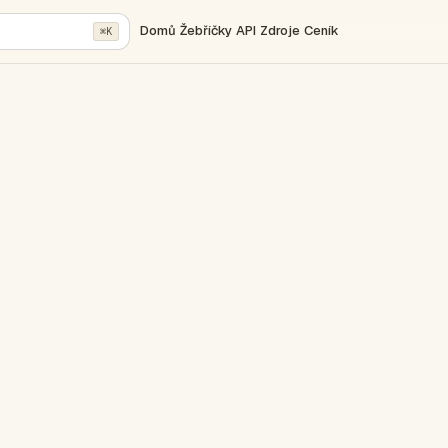
Domů
Žebříčky
API
Zdroje
Ceník
⌘K