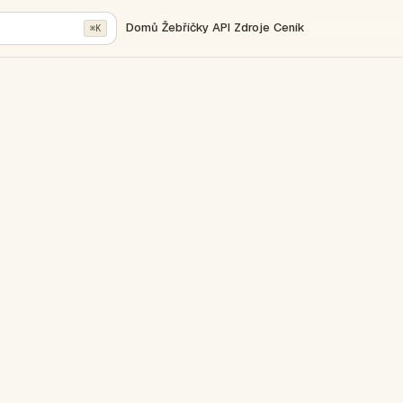
Domů
Žebříčky
API
Zdroje
Ceník
⌘K