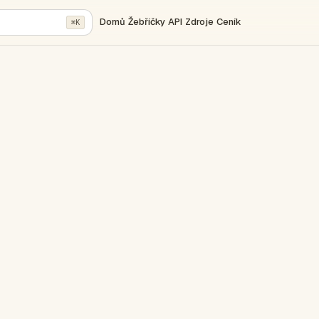
Domů
Žebříčky
API
Zdroje
Ceník
⌘K