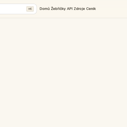
Domů
Žebříčky
API
Zdroje
Ceník
⌘K