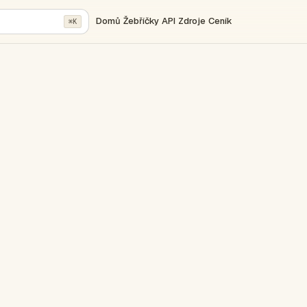
Domů
Žebříčky
API
Zdroje
Ceník
⌘K