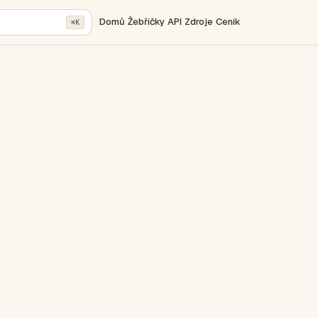
Domů
Žebříčky
API
Zdroje
Ceník
⌘K