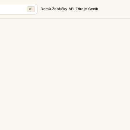
Domů
Žebříčky
API
Zdroje
Ceník
⌘K