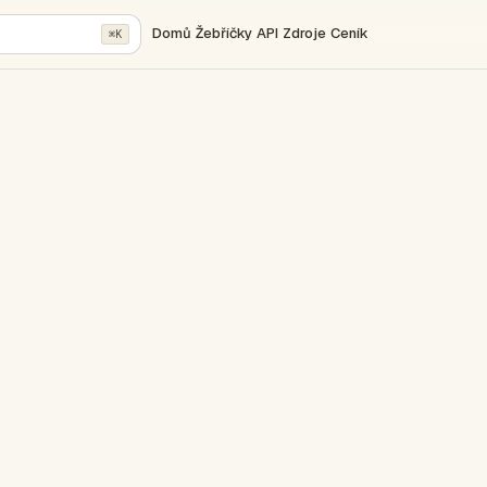
Domů
Žebříčky
API
Zdroje
Ceník
⌘K