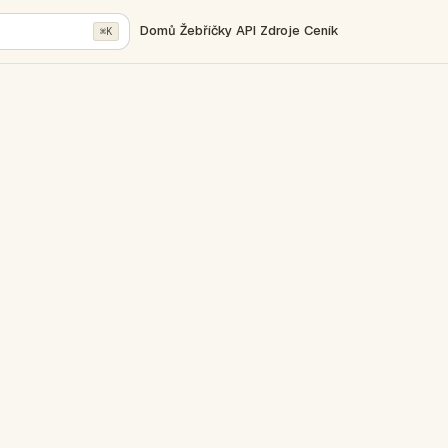
Domů
Žebříčky
API
Zdroje
Ceník
⌘K