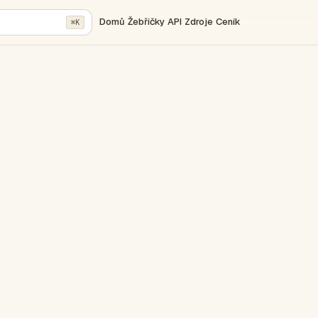
Domů
Žebříčky
API
Zdroje
Ceník
⌘K