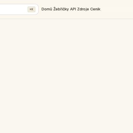
Domů
Žebříčky
API
Zdroje
Ceník
⌘K