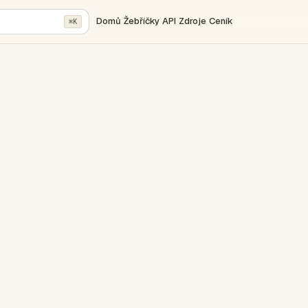
Domů
Žebříčky
API
Zdroje
Ceník
⌘K