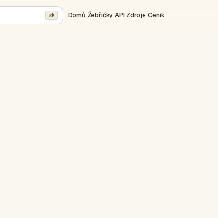
Domů
Žebříčky
API
Zdroje
Ceník
⌘K