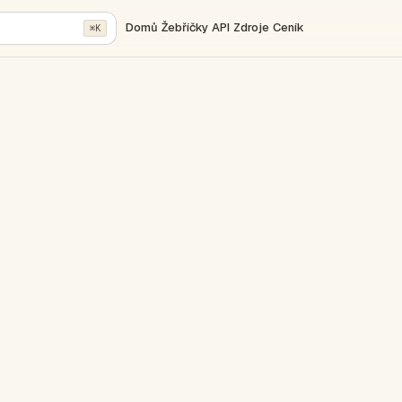
Domů
Žebříčky
API
Zdroje
Ceník
⌘K