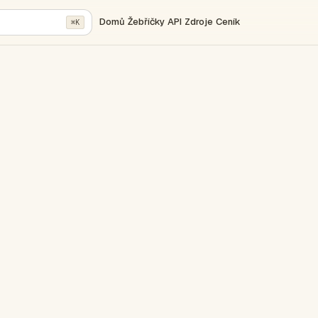
Domů
Žebříčky
API
Zdroje
Ceník
⌘K