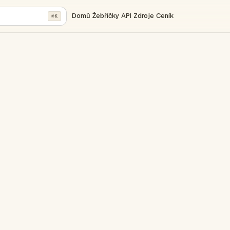
Domů
Žebříčky
API
Zdroje
Ceník
⌘K