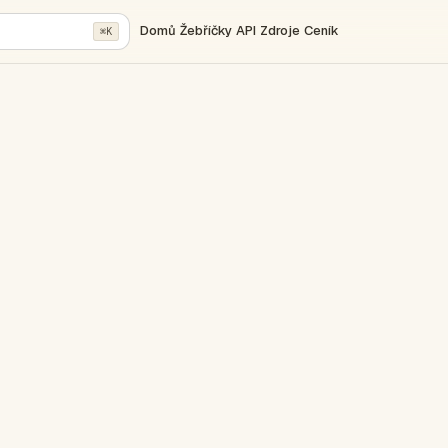
Domů
Žebříčky
API
Zdroje
Ceník
⌘K