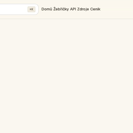
Domů
Žebříčky
API
Zdroje
Ceník
⌘K