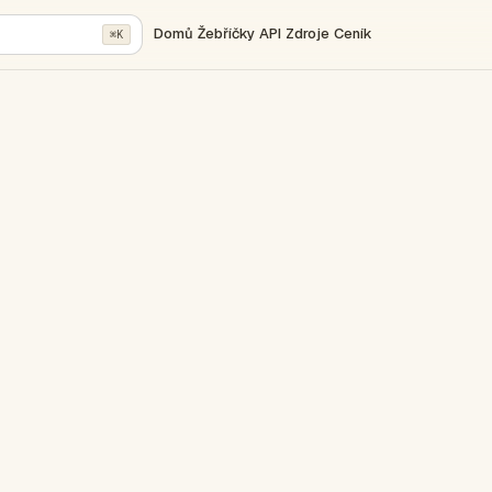
Domů
Žebříčky
API
Zdroje
Ceník
⌘K