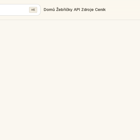
Domů
Žebříčky
API
Zdroje
Ceník
⌘K