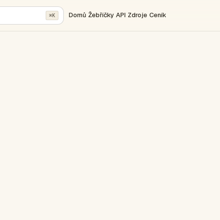
Domů
Žebříčky
API
Zdroje
Ceník
⌘K