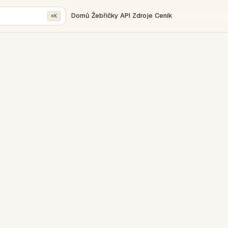
Domů
Žebříčky
API
Zdroje
Ceník
⌘K