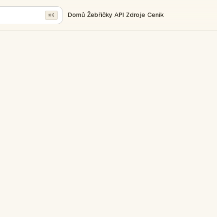
Domů
Žebříčky
API
Zdroje
Ceník
⌘K