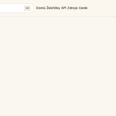
Domů
Žebříčky
API
Zdroje
Ceník
⌘K