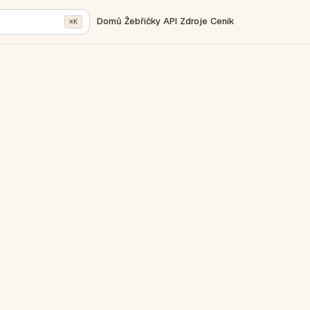
Domů
Žebříčky
API
Zdroje
Ceník
⌘K