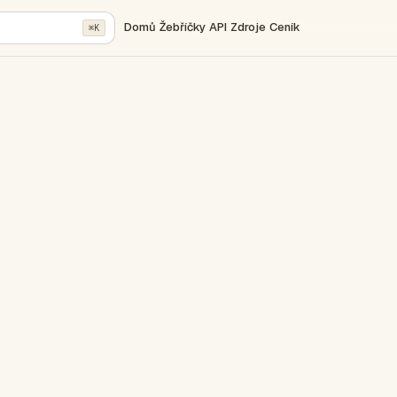
Domů
Žebříčky
API
Zdroje
Ceník
⌘K