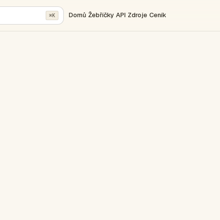
Domů
Žebříčky
API
Zdroje
Ceník
⌘K