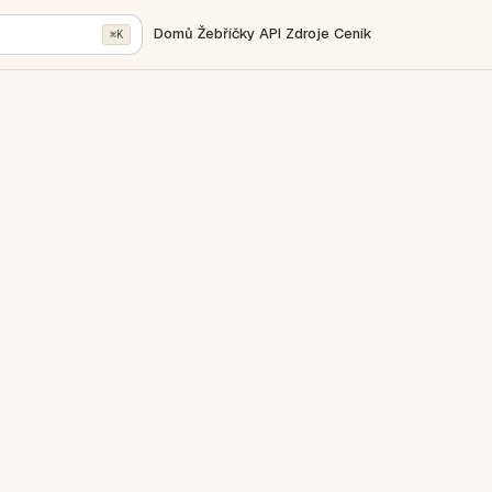
Domů
Žebříčky
API
Zdroje
Ceník
⌘K