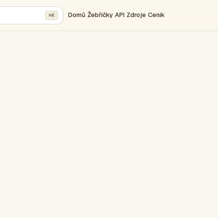
Domů
Žebříčky
API
Zdroje
Ceník
⌘K