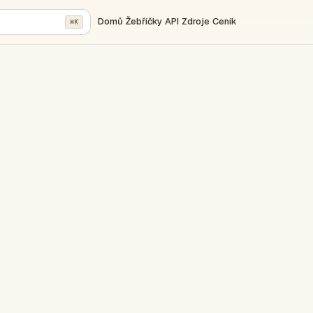
Domů
Žebříčky
API
Zdroje
Ceník
⌘K