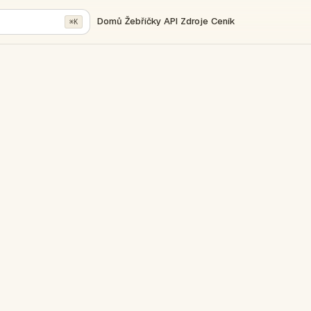
Domů
Žebříčky
API
Zdroje
Ceník
⌘K