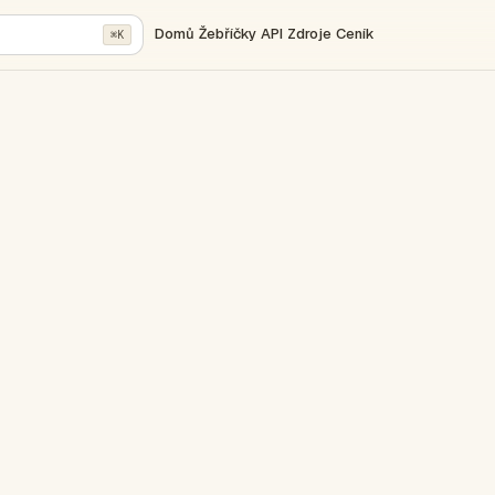
Domů
Žebříčky
API
Zdroje
Ceník
⌘K