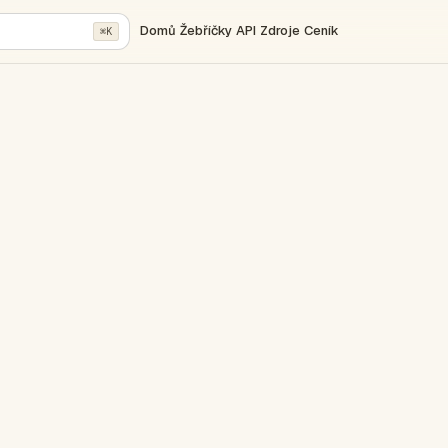
Domů
Žebříčky
API
Zdroje
Ceník
⌘K