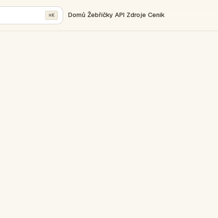
Domů
Žebříčky
API
Zdroje
Ceník
⌘K