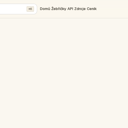
Domů
Žebříčky
API
Zdroje
Ceník
⌘K