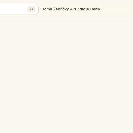
Domů
Žebříčky
API
Zdroje
Ceník
⌘K