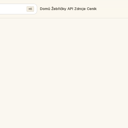
Domů
Žebříčky
API
Zdroje
Ceník
⌘K