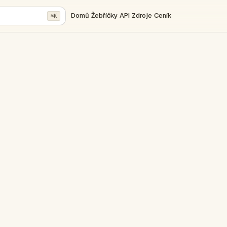
Domů
Žebříčky
API
Zdroje
Ceník
⌘K