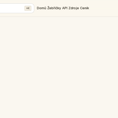
Domů
Žebříčky
API
Zdroje
Ceník
⌘K