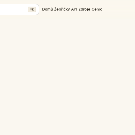
Domů
Žebříčky
API
Zdroje
Ceník
⌘K