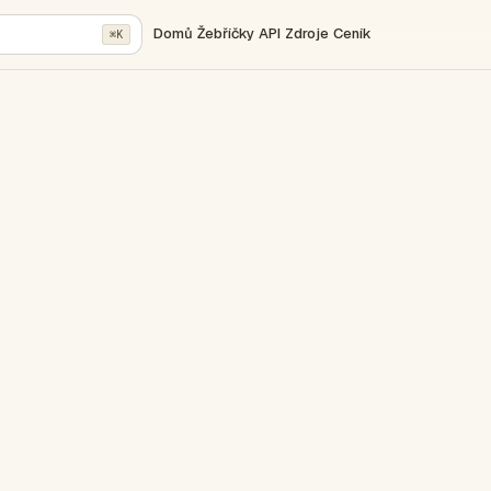
Domů
Žebříčky
API
Zdroje
Ceník
⌘K