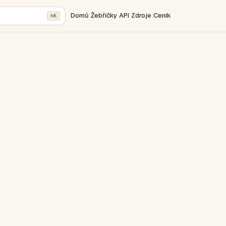
Domů
Žebříčky
API
Zdroje
Ceník
⌘K