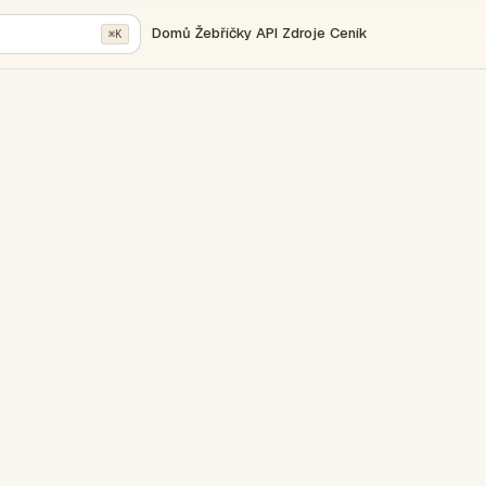
Domů
Žebříčky
API
Zdroje
Ceník
⌘K