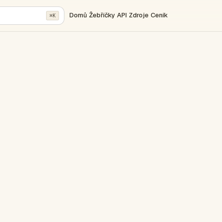
Domů
Žebříčky
API
Zdroje
Ceník
⌘K