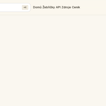
Domů
Žebříčky
API
Zdroje
Ceník
⌘K