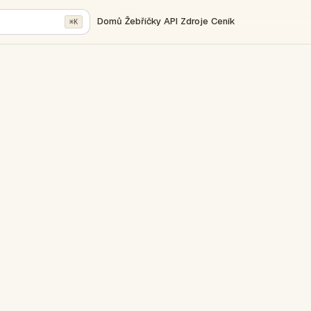
Domů
Žebříčky
API
Zdroje
Ceník
⌘K