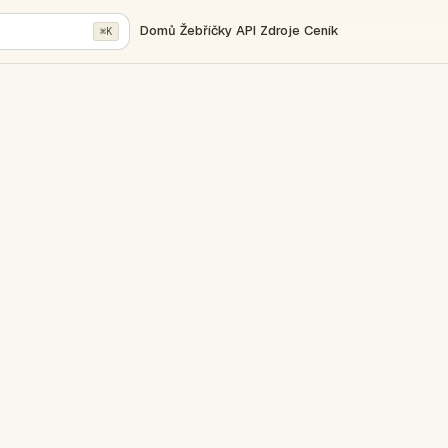
Domů
Žebříčky
API
Zdroje
Ceník
⌘K