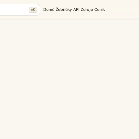
Domů
Žebříčky
API
Zdroje
Ceník
⌘K