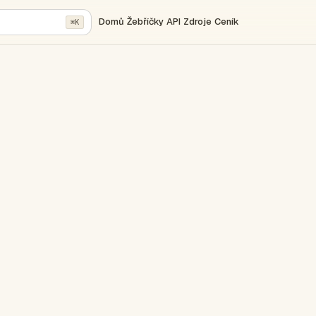
Domů
Žebříčky
API
Zdroje
Ceník
⌘K